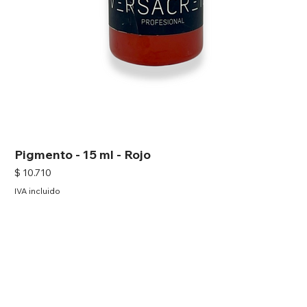
Pigmento - 15 ml - Rojo
Precio
$ 10.710
IVA incluido