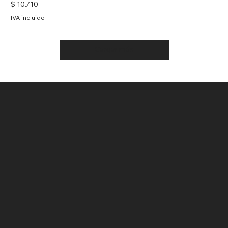
Precio
$ 10.710
IVA incluido
Cargar más