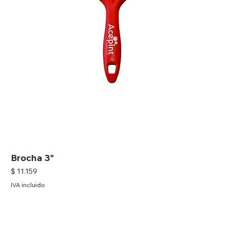
Brocha 3"
Precio
$ 11.159
IVA incluido