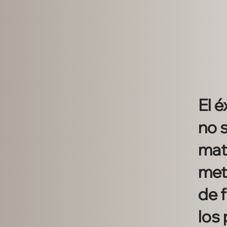
El 
no s
mate
met
de 
los