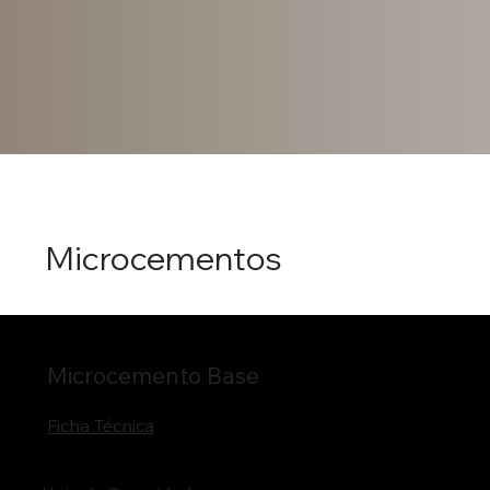
Microcementos
Microcemento Base
Ficha Técnica