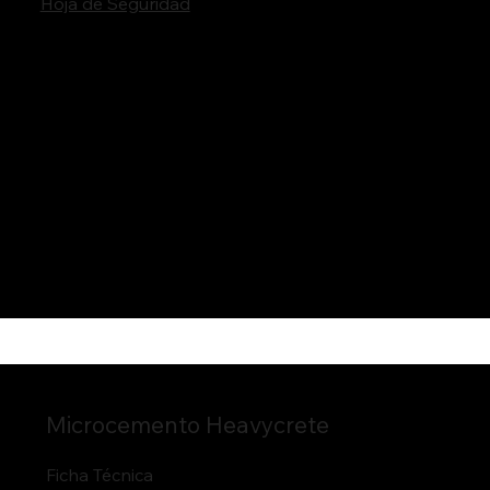
Hoja de Seguridad
Microcemento Heavycrete
Ficha Técnica