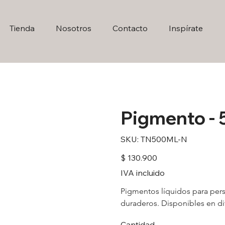
Tienda
Nosotros
Contacto
Inspírate
Pigmento - 
SKU
SKU:
TN500ML-N
TN500ML-
N
Precio
$ 130.900
IVA incluido
Pigmentos líquidos para pers
duraderos. Disponibles en di
Cantidad