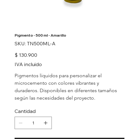
Pigmento - 500 ml - Amarillo
SKU
SKU:
TN500ML-A
TN500ML-
A
Precio
$ 130.900
IVA incluido
Pigmentos líquidos para personalizar el 
microcemento con colores vibrantes y 
duraderos. Disponibles en diferentes tamaños 
según las necesidades del proyecto.
Cantidad