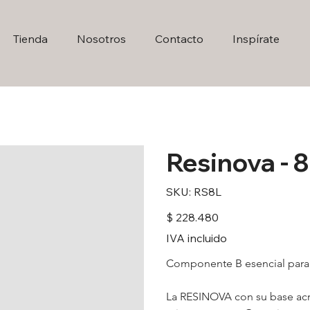
Tienda
Nosotros
Contacto
Inspírate
Resinova - 8
SKU
SKU:
RS8L
RS8L
Precio
$ 228.480
IVA incluido
Componente B esencial para
La RESINOVA con su base acril