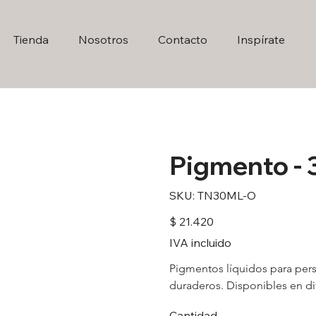
Tienda
Nosotros
Contacto
Inspírate
Pigmento - 
SKU
SKU:
TN30ML-O
TN30ML-
O
Precio
$ 21.420
IVA incluido
Pigmentos líquidos para pers
duraderos. Disponibles en di
Cantidad