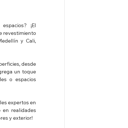
spacios? ¡El 
e revestimiento 
ellín y Cali, 
erficies, desde 
rega un toque 
es o espacios 
les expertos en 
en realidades 
es y exterior!