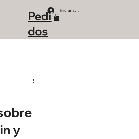
Iniciar sesión
Pedi
dos
 sobre
in y