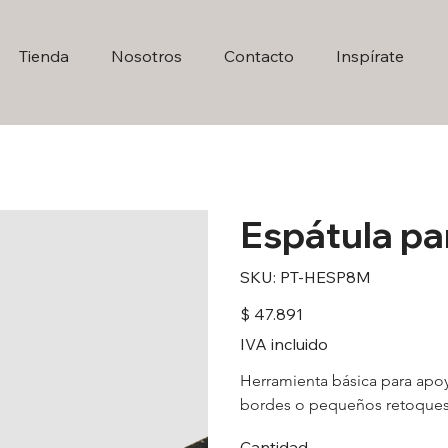
Tienda
Nosotros
Contacto
Inspírate
Espátula p
SKU
SKU:
PT-HESP8M
PT-
HESP8M
Precio
$ 47.891
IVA incluido
Herramienta básica para apoy
bordes o pequeños retoques. L
Cantidad